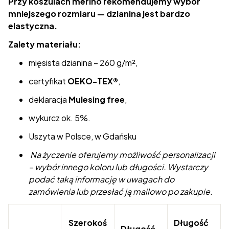
Przy koszulach merino rekomendujemy wybór
mniejszego rozmiaru — dzianina jest bardzo
elastyczna.
Zalety materiału:
mięsista dzianina – 260 g/m²,
certyfikat
OEKO-TEX®
,
deklaracja
Mulesing free
,
wykurcz ok. 5%.
Uszyta w Polsce, w Gdańsku
Na życzenie oferujemy możliwość personalizacji
– wybór innego koloru lub długości. Wystarczy
podać taką informację w uwagach do
zamówienia lub przesłać ją mailowo po zakupie.
Szerokoś
Długość
Długość