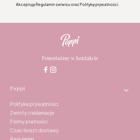
Akceptuję Regulamin serwisu oraz Politykę prywatności.
Pozostańmy w kontakcie
Linki w stopce
Poppi
Polityka prywatności
Zwroty i reklamacje
Formy płatności
Czas i koszt dostawy
Regulamin