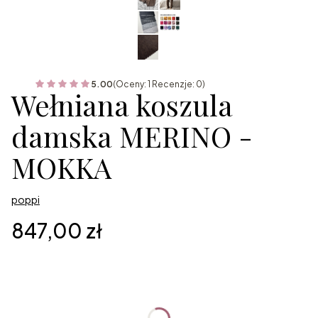
5.00
(Oceny: 1 Recenzje: 0)
Wełniana koszula
damska MERINO -
MOKKA
poppi
Cena
847,00 zł
Wybierz wariant produktu:
Poszczególne warianty mogą różnić się ceną