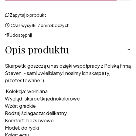
Zapytaj o produkt
Czas wysyłki:
7 dni roboczych
Udostępnij
Opis produktu
Skarpetki goszczą u nas dzięki współpracy z Polską firmą
Steven - sami uwielbiamy i nosimy ich skarpety,
przetestowane :)
Kolekcja: wełniana
Wygląd: skarpetki jednokolorowe
Wzór: gładkie
Rodzaj ściągacza: delikatny
Komfort: bezszwowe
Model: do łydki
Kolor: ecru