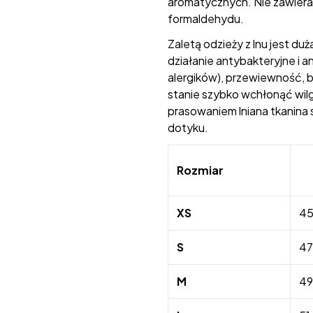
aromatycznych. Nie zawiera 
formaldehydu.
Zaletą odzieży z lnu jest du
działanie antybakteryjne i a
alergików), przewiewność, b
stanie szybko wchłonąć wilg
prasowaniem lniana tkanina s
dotyku.
Rozmiar
XS
45
S
47
M
49