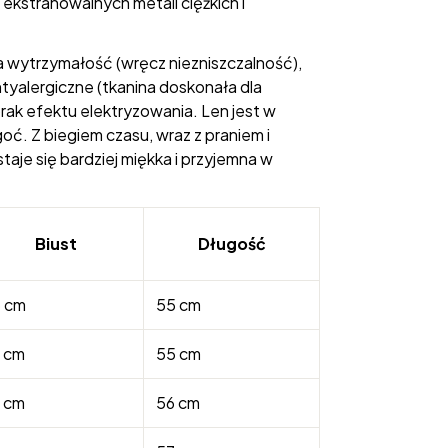
ekstrahowalnych metali ciężkich i
ża wytrzymałość (wręcz niezniszczalność),
ntyalergiczne (tkanina doskonała dla
rak efektu elektryzowania. Len jest w
oć. Z biegiem czasu, wraz z praniem i
taje się bardziej miękka i przyjemna w
Biust
Długość
 cm
55 cm
 cm
55 cm
 cm
56 cm