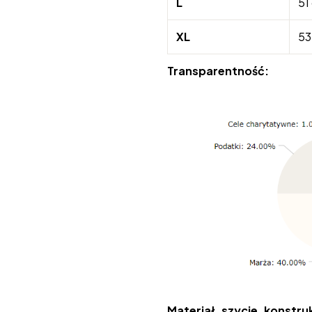
L
51
XL
53
Transparentność:
Materiał, szycie, konstru