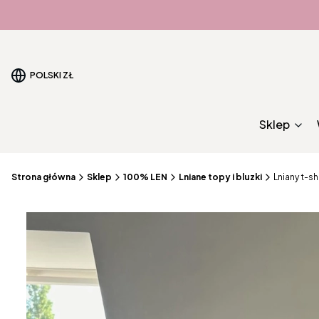
POLSKI
ZŁ
Sklep
Strona główna
Sklep
100% LEN
Lniane topy i bluzki
Lniany t-s