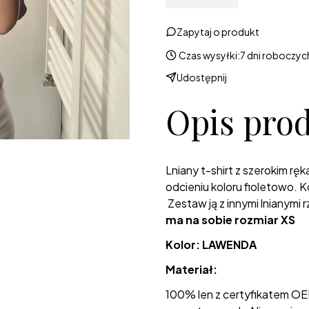
Zapytaj o produkt
Czas wysyłki:
7 dni roboczyc
Udostępnij
Opis pro
Lniany t-shirt z szerokim r
odcieniu koloru fioletowo. 
Zestaw ją z innymi lnianymi 
ma na sobie rozmiar XS
Kolor: LAWENDA
Materiał:
100% len z certyfikatem OE