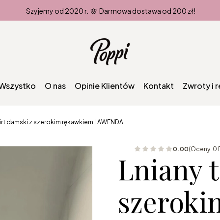
Szyjemy od 2020 r. 🌸 Darmowa dostawa od 200 zł!
Wszystko
O nas
Opinie Klientów
Kontakt
Zwroty i 
hirt damski z szerokim rękawkiem LAWENDA
0.00
(Oceny: 0 
Lniany t
szeroki