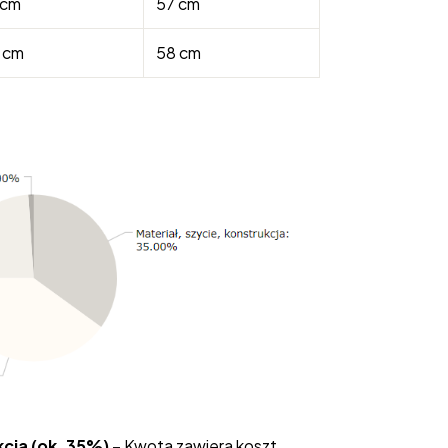
 cm
57 cm
 cm
58 cm
kcja (ok. 35%) -
Kwota zawiera koszt