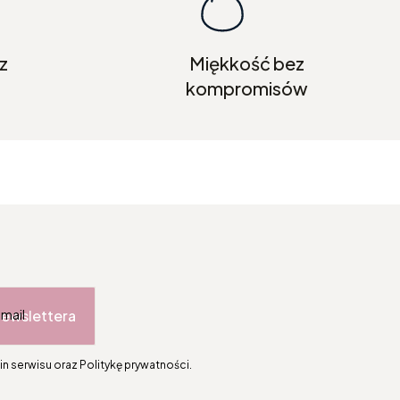
z
Miękkość bez
kompromisów
newslettera
-mail
n serwisu oraz Politykę prywatności.