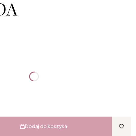
DA
:
żnić się ceną
Dodaj do koszyka