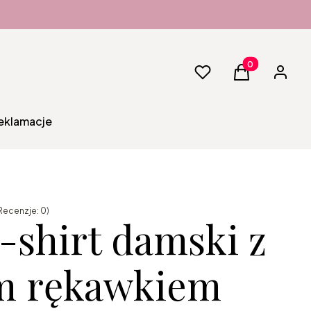
Produkty w kos
Ulubione
Koszyk
Zaloguj 
reklamacje
Recenzje: 0)
-shirt damski z
m rękawkiem