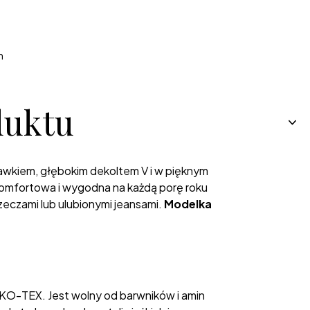
h
duktu
ękawkiem, głębokim dekoltem V i w pięknym
Komfortowa i wygodna na każdą porę roku
rzeczami lub ulubionymi jeansami.
Modelka
KO-TEX. Jest wolny od barwników i amin