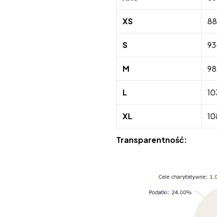
XS
88
S
93
M
98
L
10
XL
10
Transparentność: