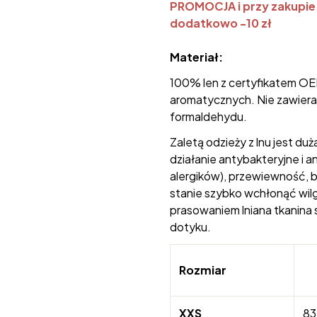
PROMOCJA i przy zakupie
dodatkowo -10 zł
Materiał:
100% len z certyfikatem OE
aromatycznych. Nie zawiera 
formaldehydu.
Zaletą odzieży z lnu jest du
działanie antybakteryjne i a
alergików), przewiewność, b
stanie szybko wchłonąć wilg
prasowaniem lniana tkanina s
dotyku.
Rozmiar
XXS
83