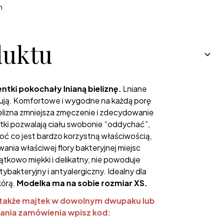
h
duktu
entki pokochały lnianą bieliznę.
Lniane
owują. Komfortowe i wygodne na każdą porę
elizna zmniejsza zmęczenie i zdecydowanie
jtki pozwalają ciału swobonie “oddychać”,
oć co jest bardzo korzystną właściwością,
ania właściwej flory bakteryjnej miejsc
ątkowo miękki i delikatny, nie powoduje
ybakteryjny i antyalergiczny. Idealny dla
kórą.
Modelka ma na sobie rozmiar XS.
 także majtek w dowolnym dwupaku lub
ania zamówienia wpisz kod: