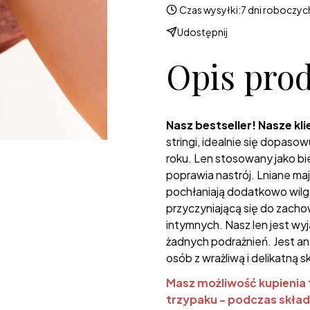
Czas wysyłki:
7 dni roboczyc
Udostępnij
Opis pro
Nasz bestseller! Nasze kli
stringi, idealnie się dopas
roku. Len stosowany jako bi
poprawia nastrój. Lniane ma
pochłaniają dodatkowo wilg
przyczyniającą się do zachow
intymnych. Nasz len jest wyj
żadnych podrażnień. Jest ant
osób z wrażliwą i delikatną s
Masz możliwość kupienia
trzypaku - podczas skład