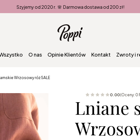
Szyjemy od 2020 r. 🌸 Darmowa dostawa od 200 zł!
Wszystko
O nas
Opinie Klientów
Kontakt
Zwroty i 
 damskie Wrzosowy róż SALE
0.00
(Oceny: 0 
Lniane 
Wrzosow