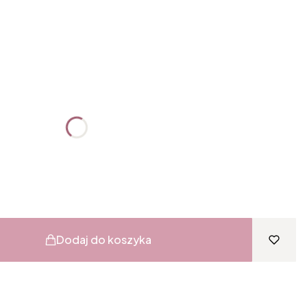
:
żnić się ceną
Dodaj do koszyka