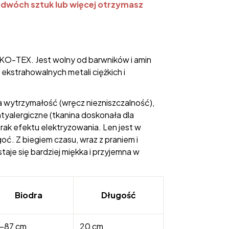
 dwóch sztuk lub więcej otrzymasz
KO-TEX. Jest wolny od barwników i amin
ekstrahowalnych metali ciężkich i
ża wytrzymałość (wręcz niezniszczalność),
ntyalergiczne (tkanina doskonała dla
rak efektu elektryzowania. Len jest w
oć. Z biegiem czasu, wraz z praniem i
taje się bardziej miękka i przyjemna w
Biodra
Długość
-87 cm
20 cm