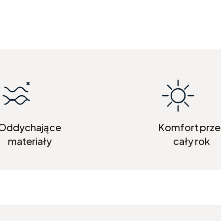
Oddychające
Komfort prze
materiały
cały rok