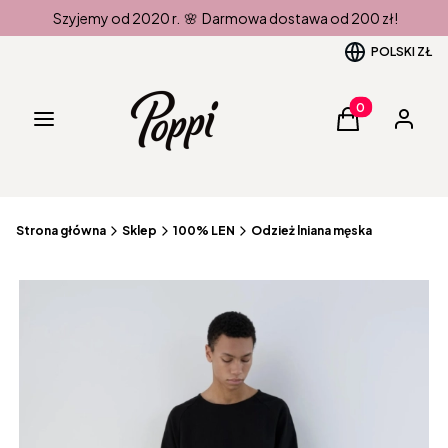
Szyjemy od 2020 r. 🌸 Darmowa dostawa od 200 zł!
POLSKI
ZŁ
Produkty w kos
Menu
Koszyk
Zaloguj 
Strona główna
Sklep
100% LEN
Odzież lniana męska