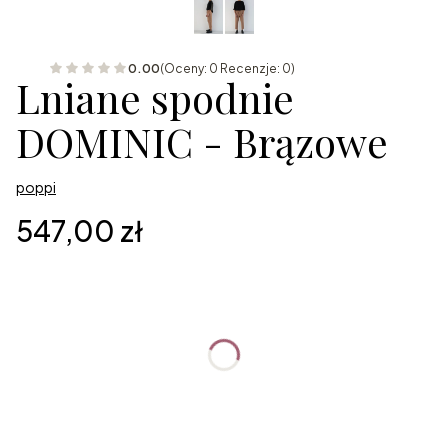
0.00
(Oceny: 0 Recenzje: 0)
Lniane spodnie
DOMINIC - Brązowe
poppi
Cena
547,00 zł
Wybierz wariant produktu:
Poszczególne warianty mogą różnić się ceną
*
Rozmiar
Wybierz