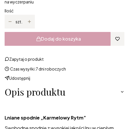
na wyczerpaniu
Ilość
szt.
Dodaj do koszyka
Zapytaj o produkt
Czas wysyłki:
7 dni roboczych
Udostępnij
Opis produktu
Lniane spodnie „Karmelowy Rytm”
Swobodne spodnie z wysokiej jakości lnu w ciepłym