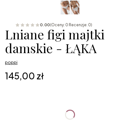
0.00
(Oceny: 0 Recenzje: 0)
Lniane figi majtki
damskie - ŁĄKA
poppi
Cena
145,00 zł
Wybierz wariant produktu:
Poszczególne warianty mogą różnić się ceną
*
Rozmiar
Wybierz