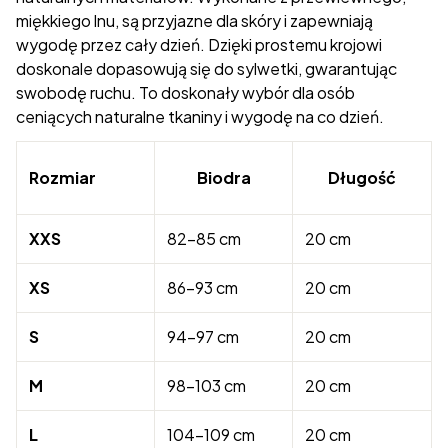
miękkiego lnu, są przyjazne dla skóry i zapewniają
wygodę przez cały dzień. Dzięki prostemu krojowi
doskonale dopasowują się do sylwetki, gwarantując
swobodę ruchu. To doskonały wybór dla osób
ceniących naturalne tkaniny i wygodę na co dzień.
Rozmiar
Biodra
Długość
XXS
82-85 cm
20 cm
XS
86-93 cm
20 cm
S
94-97 cm
20 cm
M
98-103 cm
20 cm
L
104-109 cm
20 cm