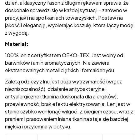
dzień, a klasyczny fason z długim rękawem sprawia, że
doskonale sprawdzi się w każdej sytuacji – zarówno w
pracy, jak i na spotkaniach towarzyskich. Postaw na
jakość i elegancję, wybierając koszulę, która łączy modę
z wygodą.
Materiał:
100% len z certyfikatem OEKO-TEX. Jest wolny od
barwników i amin aromatycznych. Nie zawiera
ekstrahowalnych metali ciężkich i formaldehydu.
Zaletą odzieży z lnu jest duża wytrzymałość (wręcz
niezniszczalność), działanie antybakteryjne i
antyalergiczne (tkanina doskonała dla alergików),
przewiewność, brak efektu elektryzowania. Len jest w
stanie szybko wchłonąć wilgoć. Z biegiem czasu, wraz z
praniem i prasowaniem lniana tkanina staje się bardziej
miękka i przyjemna w dotyku.