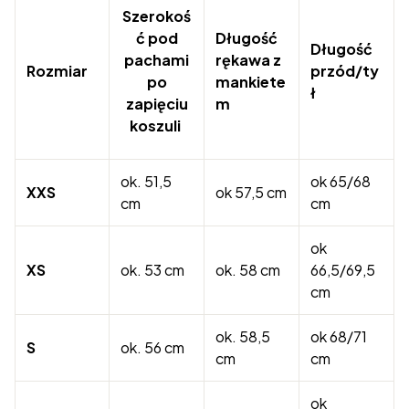
Szerokoś
ć pod
Długość
Długość
pachami
rękawa z
Rozmiar
przód/ty
po
mankiete
ł
zapięciu
m
koszuli
ok. 51,5
ok 65/68
XXS
ok 57,5 cm
cm
cm
ok
XS
ok. 53 cm
ok. 58 cm
66,5/69,5
cm
ok. 58,5
ok 68/71
S
ok. 56 cm
cm
cm
ok