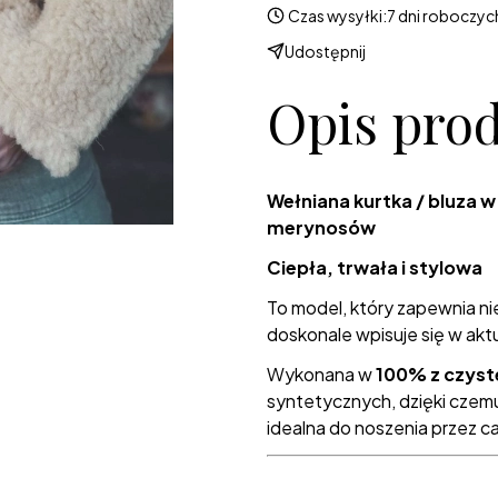
Czas wysyłki:
7 dni roboczyc
Udostępnij
Opis pro
Wełniana kurtka / bluza 
merynosów
Ciepła, trwała i stylowa
To model, który zapewnia ni
doskonale wpisuje się w akt
Wykonana w
100% z czyst
syntetycznych, dzięki czem
idealna do noszenia przez ca