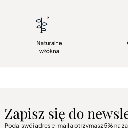
Naturalne
włókna
Zapisz się do newsl
Podaj swój adres e-mail a otrzymasz 5% na z