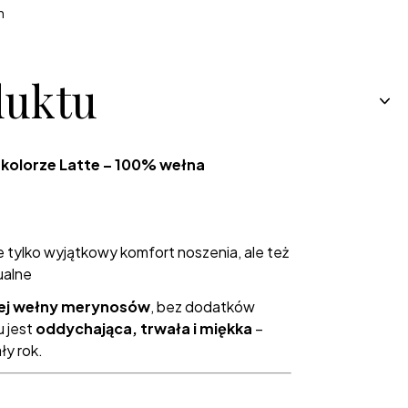
h
duktu
w kolorze Latte – 100% wełna
e tylko wyjątkowy komfort noszenia, ale też
ualne
ej wełny merynosów
, bez dodatków
u jest
oddychająca, trwała i miękka
–
ły rok.