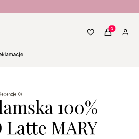
Produkty w kos
Ulubione
Koszyk
Zaloguj 
reklamacje
Recenzje: 0)
damska 100%
 Latte MARY