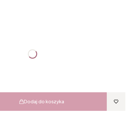
:
żnić się ceną
Dodaj do koszyka