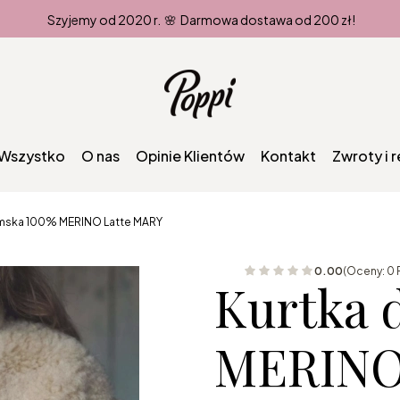
Szyjemy od 2020 r. 🌸 Darmowa dostawa od 200 zł!
Wszystko
O nas
Opinie Klientów
Kontakt
Zwroty i 
mska 100% MERINO Latte MARY
0.00
(Oceny: 0 
Kurtka 
MERINO