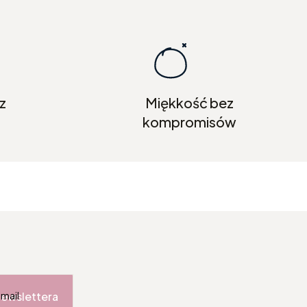
z
Miękkość bez
kompromisów
newslettera
-mail