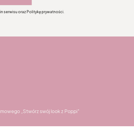
n serwisu oraz Politykę prywatności.
topce
amowego „Stwórz swój look z Poppi"