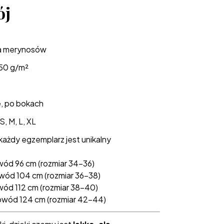
ój
 merynosów
50 g/m²
, po bokach
S, M, L, XL
każdy egzemplarz jest unikalny
wód 96 cm (rozmiar 34–36)
wód 104 cm (rozmiar 36–38)
wód 112 cm (rozmiar 38–40)
bwód 124 cm (rozmiar 42–44)