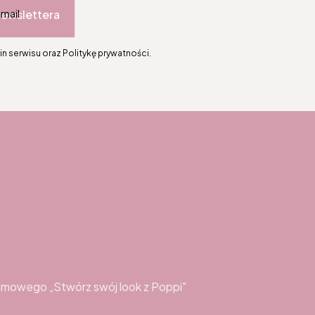
newslettera
-mail
n serwisu oraz Politykę prywatności.
topce
amowego „Stwórz swój look z Poppi"