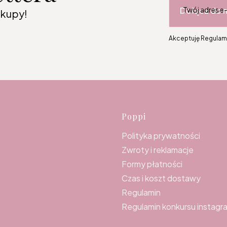
Dołącz do 
Twój adres e
akupy!
Akceptuję Regulami
Linki w s
Poppi
Polityka prywatności
Zwroty i reklamacje
Formy płatności
Czas i koszt dostawy
Regulamin
Regulamin konkursu instagr