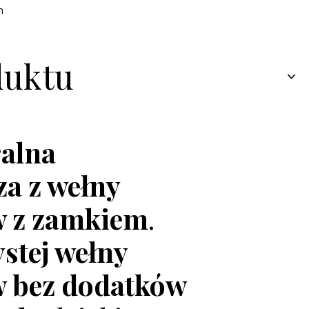
h
duktu
alna
za z wełny
 z zamkiem
.
ystej wełny
 bez dodatków