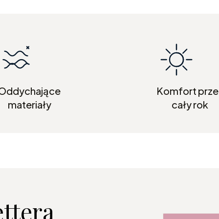
Oddychające
Komfort prze
materiały
cały rok
ettera