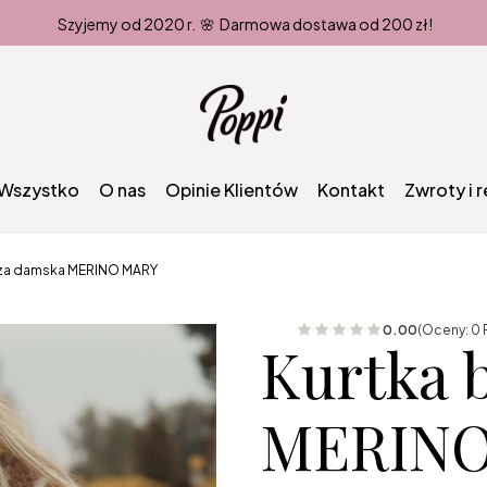
Szyjemy od 2020 r. 🌸 Darmowa dostawa od 200 zł!
Wszystko
O nas
Opinie Klientów
Kontakt
Zwroty i 
uza damska MERINO MARY
0.00
(Oceny: 0 
Kurtka 
MERINO