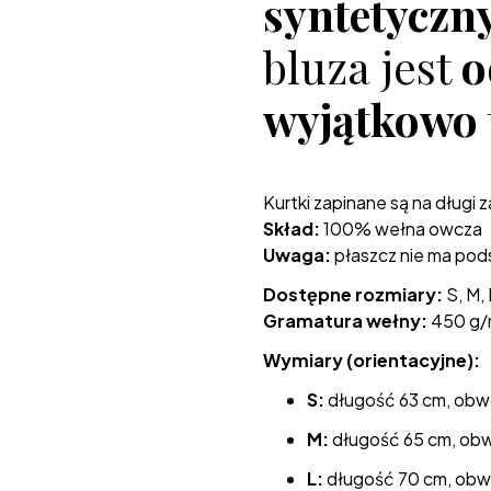
syntetyczn
bluza jest
o
wyjątkowo 
Kurtki zapinane są na długi 
Skład:
100% wełna owcza
Uwaga:
płaszcz nie ma po
Dostępne rozmiary:
S, M, 
Gramatura wełny:
450 g/
Wymiary (orientacyjne):
S:
długość 63 cm, obw
M:
długość 65 cm, obw
L:
długość 70 cm, obw