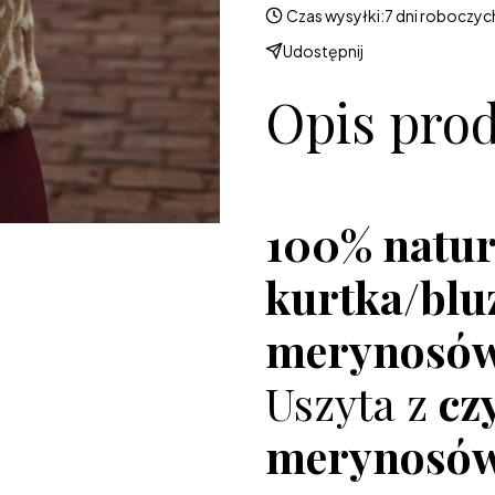
Czas wysyłki:
7 dni roboczyc
Udostępnij
Opis pro
100% natur
kurtka/blu
merynosów
Uszyta z
cz
merynosów