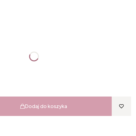
:
żnić się ceną
Dodaj do koszyka