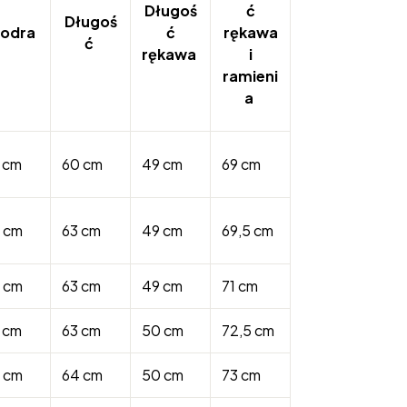
Długoś
ć
Długoś
iodra
ć
rękawa
ć
rękawa
i
ramieni
a
 cm
60 cm
49 cm
69 cm
 cm
63 cm
49 cm
69,5 cm
 cm
63 cm
49 cm
71 cm
 cm
63 cm
50 cm
72,5 cm
 cm
64 cm
50 cm
73 cm