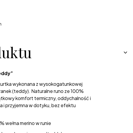
h
duktu
teddy”
 kurtka wykonana z wysokogatunkowej
ranek (teddy). Naturalne runo ze 100%
tkowy komfort termiczny, oddychalność i
ka i przyjemna w dotyku, bez efektu
% wełna merino w runie