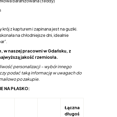
rkowa baranizowana (teddy)
m
krój z kapturem i zapinana jest na guziki.
skonała na chłodniejsze dni, idealnie
ar”.
e, w naszej pracowni w Gdańsku, z
 najwyższą jakość rzemiosła.
iwość personalizacji – wybór innego
rczy podać taką informację w uwagach do
 mailowo po zakupie.
NE NA PŁASKO:
Łączna
długoś