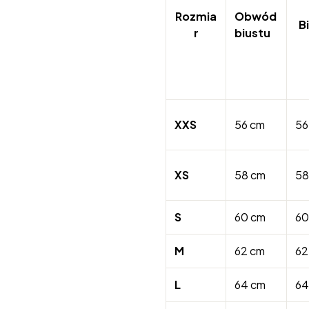
Rozmia
Obwód
B
r
biustu
XXS
56 cm
56
XS
58 cm
58
S
60 cm
60
M
62 cm
62
L
64 cm
64