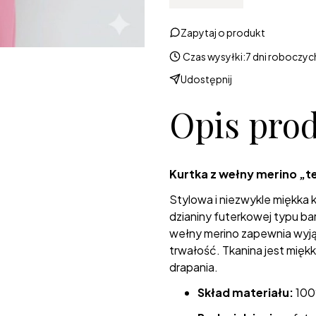
Zapytaj o produkt
Czas wysyłki:
7 dni roboczyc
Udostępnij
Opis pro
Kurtka z wełny merino „
Stylowa i niezwykle miękka
dzianiny futerkowej typu ba
wełny merino zapewnia wyją
trwałość. Tkanina jest mięk
drapania.
Skład materiału:
100