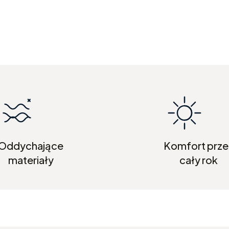
Oddychające
Komfort prze
materiały
cały rok