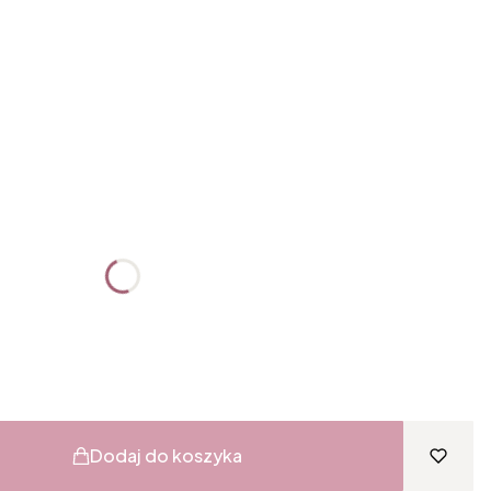
:
żnić się ceną
Dodaj do koszyka