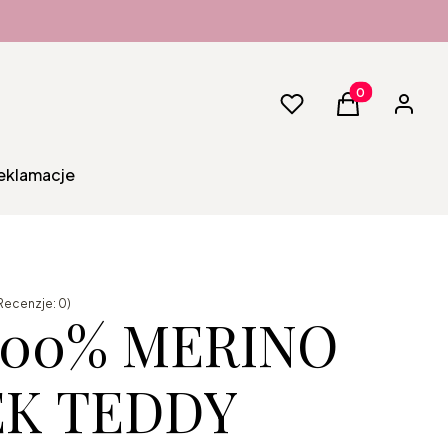
Produkty w kos
Ulubione
Koszyk
Zaloguj 
reklamacje
Recenzje: 0)
 100% MERINO
K TEDDY