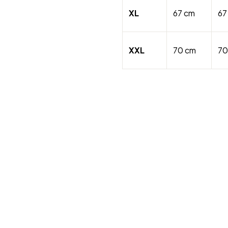
XL
67 cm
67
XXL
70 cm
70