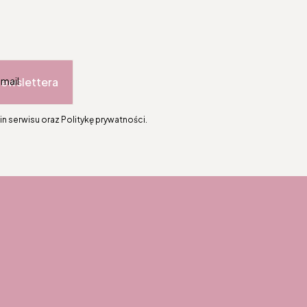
newslettera
-mail
n serwisu oraz Politykę prywatności.
topce