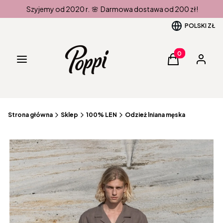
Szyjemy od 2020 r. 🌸 Darmowa dostawa od 200 zł!
POLSKI
ZŁ
Produkty w kos
Menu
Koszyk
Zaloguj 
Strona główna
Sklep
100% LEN
Odzież lniana męska