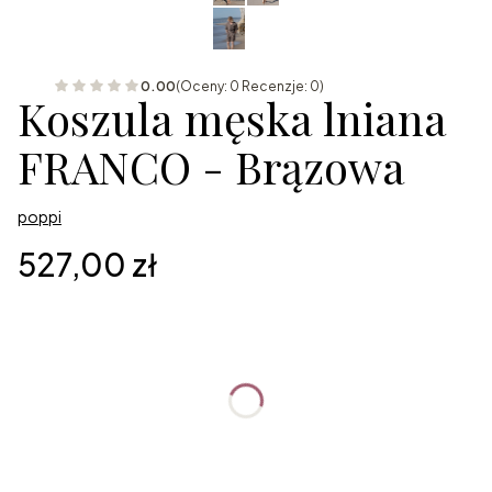
0.00
(Oceny: 0 Recenzje: 0)
Koszula męska lniana
FRANCO - Brązowa
poppi
Cena
527,00 zł
Wybierz wariant produktu:
Poszczególne warianty mogą różnić się ceną
*
Rozmiar
Wybierz