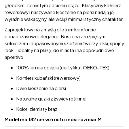
głębokim, ziemistym odcieniu brązu. Klasyczny kołnierz
rewersowy i naszywane kieszenie na piersi nadają jej
wyraźnie wakacyjny, ale wciąż minimalistyczny charakter.
Zaprojektowana z myślą o letnim komforcie i
ponadczasowej elegancji. Noszona z rozpiętym
kołnierzem i dopasowanymi szortami tworzy lekki, spójny
look – idealny na plażę, do miasta i na popołudniowe
aperitivo.
100% len europejski (certyfikat OEKO-TEX)
Kołnierz kubański (rewersowy)
Dwie kieszenie na piersi
Naturalne guziki z żywicy roślinnej
Kolor: ziemisty brąz
Model ma 182 cm wzrostu i nosi rozmiar M