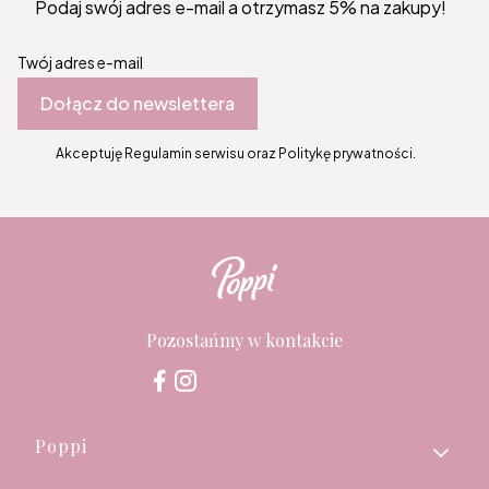
Podaj swój adres e-mail a otrzymasz 5% na zakupy!
Twój adres e-mail
Dołącz do newslettera
Akceptuję Regulamin serwisu oraz Politykę prywatności.
Pozostańmy w kontakcie
Linki w stopce
Poppi