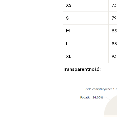
XS
73
S
79
M
83
L
88
XL
93
Transparentność: