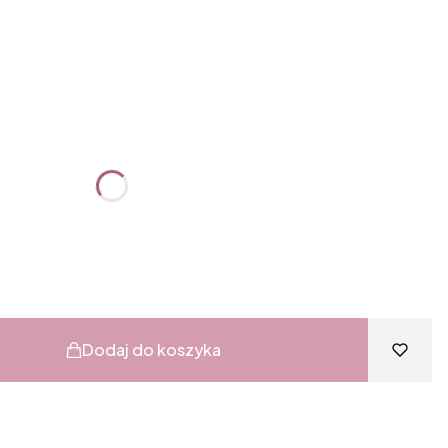
:
żnić się ceną
Dodaj do koszyka