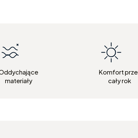
Oddychające
Komfort prze
materiały
cały rok