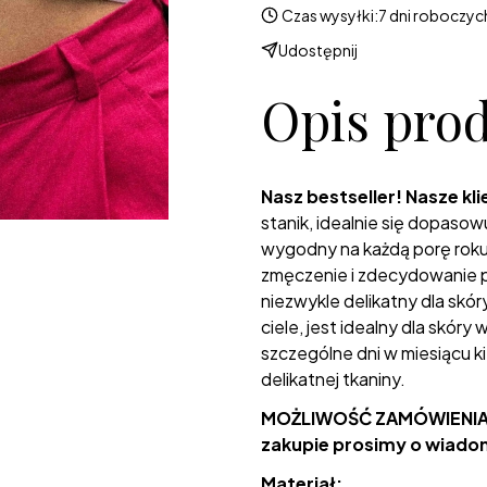
Czas wysyłki:
7 dni roboczyc
Udostępnij
Opis pro
Nasz bestseller! Nasze kli
stanik, idealnie się dopaso
wygodny na każdą porę roku.
zmęczenie i zdecydowanie po
niezwykle delikatny dla skór
ciele, jest idealny dla skóry w
szczególne dni w miesiącu k
delikatnej tkaniny.
MOŻLIWOŚĆ ZAMÓWIENIA
zakupie prosimy o wiad
Materiał: