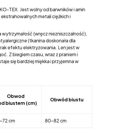
KO-TEX. Jest wolny od barwników i amin
ekstrahowalnych metali ciężkich i
ża wytrzymałość (wręcz niezniszczalność),
ntyalergiczne (tkanina doskonała dla
rak efektu elektryzowania. Len jest w
oć. Z biegiem czasu, wraz z praniem i
taje się bardziej miękka i przyjemna w
Obwod
Obwód biustu
od biustem (cm)
-72 cm
80-82 cm