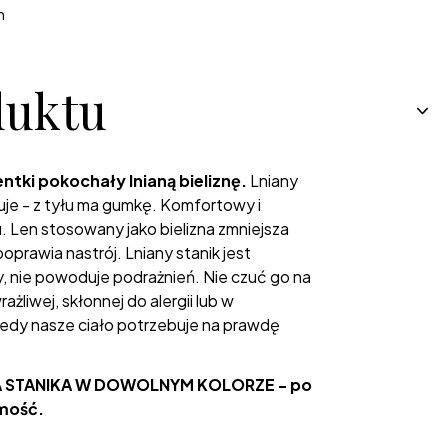
h
duktu
entki pokochały lnianą bieliznę.
Lniany
wuje - z tyłu ma gumkę. Komfortowy i
 Len stosowany jako bielizna zmniejsza
prawia nastrój. Lniany stanik jest
y, nie powoduje podrażnień. Nie czuć go na
rażliwej, skłonnej do alergii lub w
iedy nasze ciało potrzebuje na prawdę
 STANIKA W DOWOLNYM KOLORZE - po
omość.