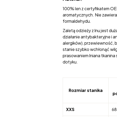
100% len z certyfikatem OE
aromatycznych. Nie zawiera 
formaldehydu.
Zaletą odzieży z lnu jest du
działanie antybakteryjne i a
alergików), przewiewność, b
stanie szybko wchłonąć wilg
prasowaniem lniana tkanina s
dotyku.
Rozmiar stanika
p
XXS
68