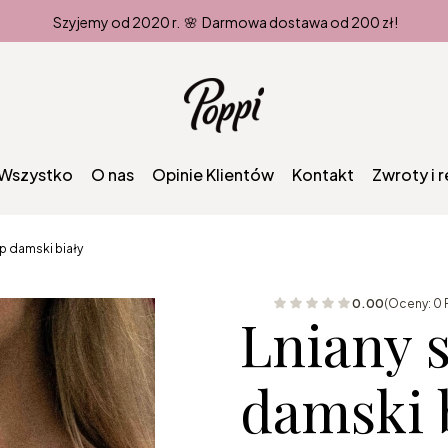
Szyjemy od 2020 r. 🌸 Darmowa dostawa od 200 zł!
Wszystko
O nas
Opinie Klientów
Kontakt
Zwroty i 
op damski biały
0.00
(Oceny: 0 
Lniany 
damski 