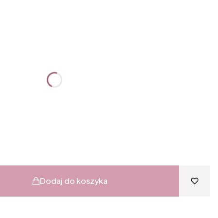
:
żnić się ceną
ki
Dodaj do koszyka