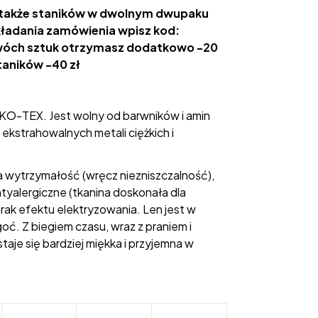
 także staników w dwolnym dwupaku
kładania zamówienia wpisz kod:
wóch sztuk otrzymasz dodatkowo -20
staników -40 zł
KO-TEX. Jest wolny od barwników i amin
ekstrahowalnych metali ciężkich i
ża wytrzymałość (wręcz niezniszczalność),
ntyalergiczne (tkanina doskonała dla
rak efektu elektryzowania. Len jest w
oć. Z biegiem czasu, wraz z praniem i
taje się bardziej miękka i przyjemna w