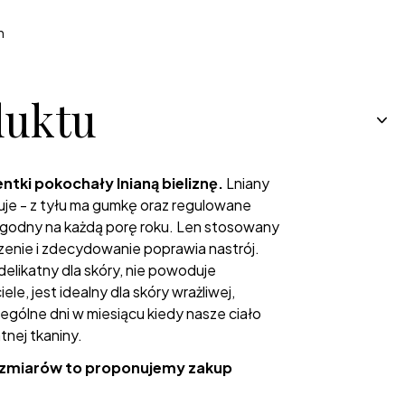
h
duktu
entki pokochały lnianą bieliznę.
Lniany
wuje - z tyłu ma gumkę oraz regulowane
godny na każdą porę roku. Len stosowany
czenie i zdecydowanie poprawia nastrój.
 delikatny dla skóry, nie powoduje
ele, jest idealny dla skóry wrażliwej,
czególne dni w miesiącu kiedy nasze ciało
tnej tkaniny.
 rozmiarów to proponujemy zakup