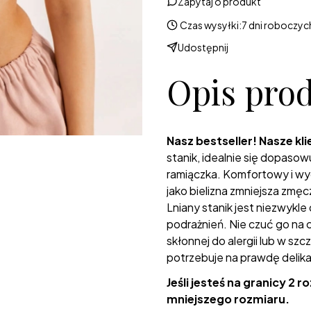
Zapytaj o produkt
Czas wysyłki:
7 dni roboczyc
Udostępnij
Opis pro
Nasz bestseller! Nasze kli
stanik, idealnie się dopaso
ramiączka. Komfortowy i wy
jako bielizna zmniejsza zmę
Lniany stanik jest niezwykle
podrażnień. Nie czuć go na ci
skłonnej do alergii lub w sz
potrzebuje na prawdę delika
Jeśli jesteś na granicy 2
mniejszego rozmiaru.