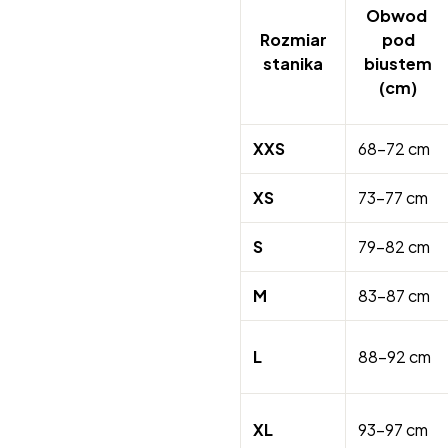
Obwod
Rozmiar
pod
stanika
biustem
(cm)
XXS
68-72 cm
XS
73-77 cm
S
79-82 cm
M
83-87 cm
L
88-92 cm
XL
93-97 cm