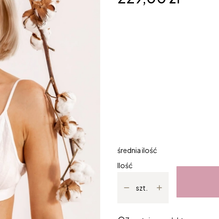
Wybierz wariant produktu
Poszczególne warianty mogą ró
*
Rozmiar
Wybierz
*
Stanik z kieszonkami na wkład
Wybierz
średnia ilość
Ilość
szt.