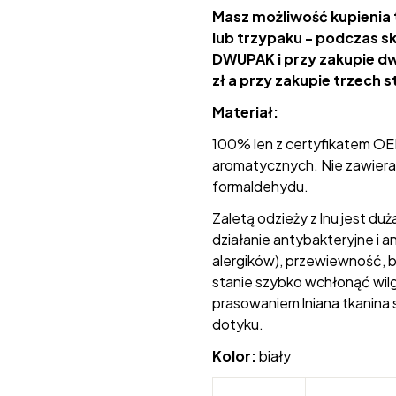
Masz możliwość kupienia
lub trzypaku - podczas s
DWUPAK i przy zakupie d
zł a przy zakupie trzech 
Materiał:
100% len z certyfikatem OE
aromatycznych. Nie zawiera 
formaldehydu.
Zaletą odzieży z lnu jest du
działanie antybakteryjne i a
alergików), przewiewność, b
stanie szybko wchłonąć wilg
prasowaniem lniana tkanina s
dotyku.
Kolor:
biały