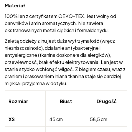
Materiał:
100% len z certyfikatem OEKO-TEX. Jest wolny od
barwników i amin aromatycznych. Nie zawiera
ekstrahowalnych metali ciężkich i formaldehydu.
Zaletą odzieży z lnu jest duża wytrzymałość (wręcz
niezniszczalność), działanie antybakteryjne i
antyalergiczne (tkanina doskonała dla alergików),
przewiewność, brak efektu elektryzowania. Len jest w
stanie szybko wchłonąć wilgoć. Z biegiem czasu, wraz z
praniem i prasowaniem lniana tkanina staje się bardziej
miękka i przyjemna w dotyku.
Rozmiar
Biust
Długość
XS
45 cm
58,5 cm