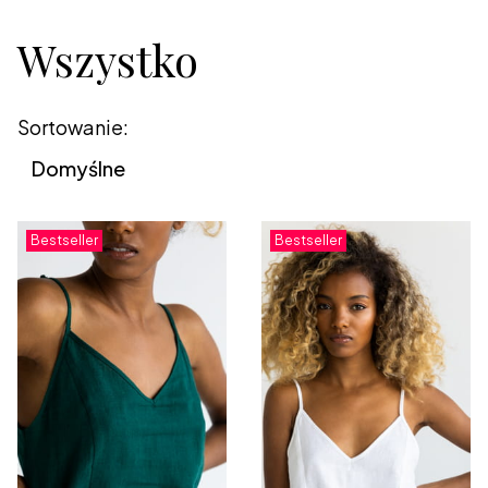
Wszystko
Lista produktów
Sortowanie:
Domyślne
Bestseller
Bestseller