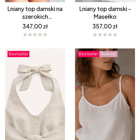
Lniany top damski na
Lniany top damski -
szerokich
Masełko
ramiączkach CZARNY
Cena
Cena
347,00 zł
357,00 zł
Bestseller
Bestseller
Nowość