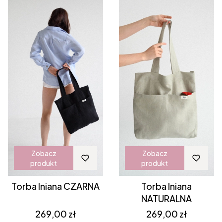
Zobacz
Zobacz
produkt
produkt
Torba lniana CZARNA
Torba lniana
NATURALNA
Cena
Cena
269,00 zł
269,00 zł