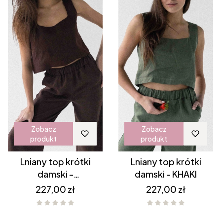
Zobacz
Zobacz
produkt
produkt
Lniany top krótki
Lniany top krótki
damski -
damski - KHAKI
CZEKOLADOWY BRĄZ
Cena
Cena
227,00 zł
227,00 zł