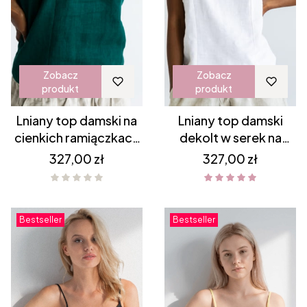
Zobacz
Zobacz
produkt
produkt
Lniany top damski na
Lniany top damski
cienkich ramiączkach
dekolt w serek na
dekolt w serek -
cienkich ramiączkach
Cena
Cena
327,00 zł
327,00 zł
BUTELKOWA ZIELEŃ
- BIAŁY
Bestseller
Bestseller