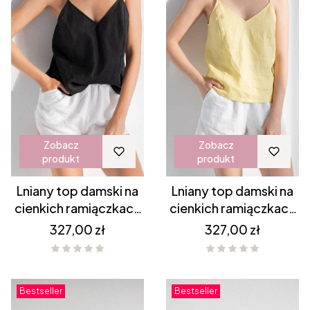
Zobacz
Zobacz
produkt
produkt
Lniany top damski na
Lniany top damski na
cienkich ramiączkach
cienkich ramiączkach
dekolt w serek
dekolt w serek Żółty
Cena
Cena
327,00 zł
327,00 zł
CZARNY
Bestseller
Bestseller