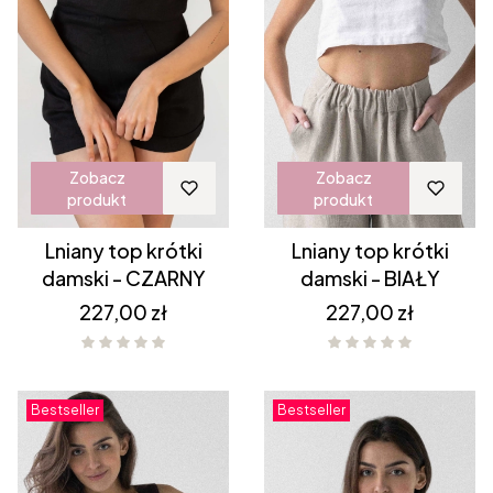
Zobacz
Zobacz
produkt
produkt
Lniany top krótki
Lniany top krótki
damski - CZARNY
damski - BIAŁY
Cena
Cena
227,00 zł
227,00 zł
Bestseller
Bestseller