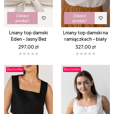
Zobacz
Zobacz
produkt
produkt
Lniany top damski
Lniany top damski na
Eden - Jasny Beż
ramiączkach – biały
Cena
Cena
297,00 zł
327,00 zł
Bestseller
Bestseller