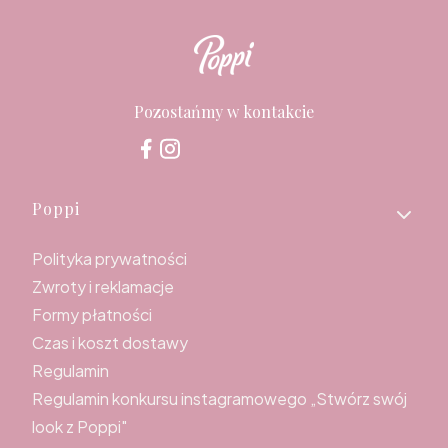
Pozostańmy w kontakcie
Linki w stopce
Poppi
Polityka prywatności
Zwroty i reklamacje
Formy płatności
Czas i koszt dostawy
Regulamin
Regulamin konkursu instagramowego „Stwórz swój
look z Poppi"