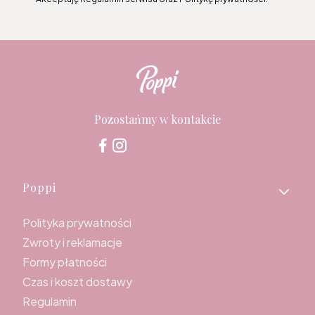
Pozostańmy w kontakcie
Linki w stopce
Poppi
Polityka prywatności
Zwroty i reklamacje
Formy płatności
Czas i koszt dostawy
Regulamin