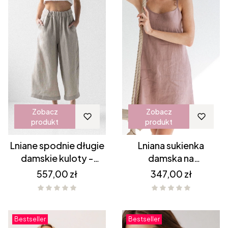
Zobacz
Zobacz
produkt
produkt
Lniane spodnie długie
Lniana sukienka
damskie kuloty -
damska na
NATURALNE
ramiączkach dekolt w
Cena
Cena
557,00 zł
347,00 zł
serek RÓŻOWA
Bestseller
Bestseller