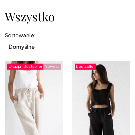
Wszystko
Lista produktów
Sortowanie:
Domyślne
Okazja
Bestseller
Nowość
Bestseller