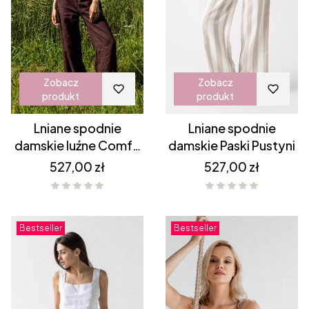
Zobacz
Zobacz
produkt
produkt
Lniane spodnie
Lniane spodnie
damskie luźne Comfy
damskie Paski Pustyni
- CZEKOLADOWY
Cena
Cena
527,00 zł
527,00 zł
BRĄZ
Bestseller
Bestseller