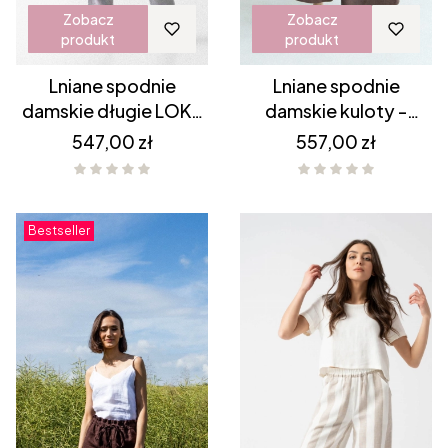
Zobacz
Zobacz
produkt
produkt
Lniane spodnie
Lniane spodnie
damskie długie LOKA
damskie kuloty -
- SZARE
CZEKOLADOWY BRĄZ
Cena
Cena
547,00 zł
557,00 zł
Bestseller