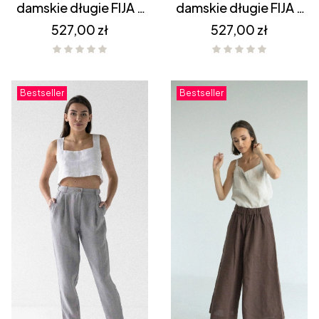
damskie długie FIJA -
damskie długie FIJA -
NATURALNE
WRZOSOWY RÓŻ
Cena
Cena
527,00 zł
527,00 zł
Bestseller
Bestseller