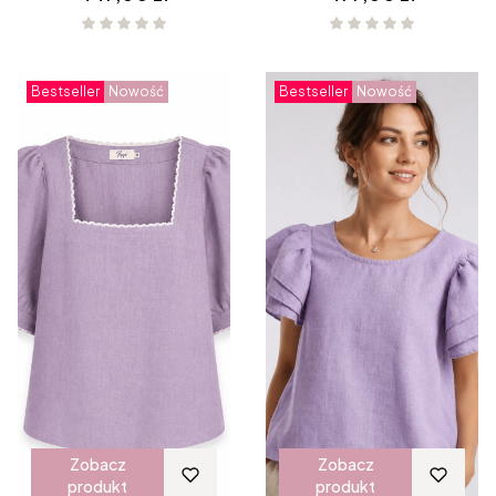
BIAŁA
Bestseller
Nowość
Bestseller
Nowość
Zobacz
Zobacz
produkt
produkt