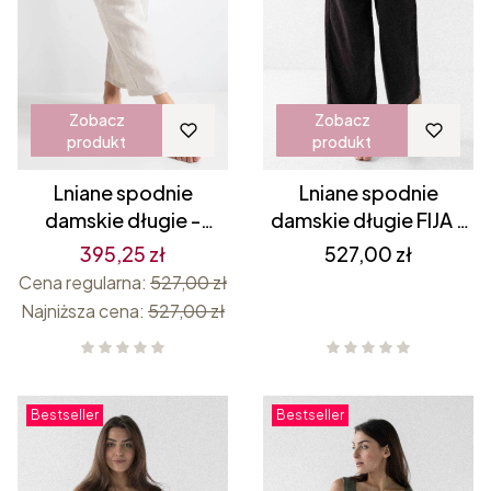
Zobacz
Zobacz
produkt
produkt
Lniane spodnie
Lniane spodnie
damskie długie -
damskie długie FIJA -
Naturalne 24h
CZARNE
Cena
395,25 zł
527,00 zł
Cena regularna:
527,00 zł
Najniższa cena:
527,00 zł
Bestseller
Bestseller