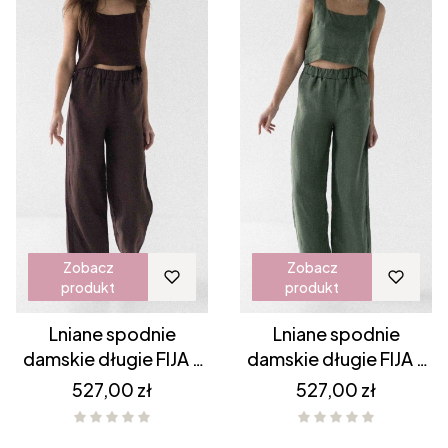
Zobacz
Zobacz
produkt
produkt
Lniane spodnie
Lniane spodnie
damskie długie FIJA -
damskie długie FIJA -
CZEKOLADOWY BRĄZ
KHAKI
Cena
Cena
527,00 zł
527,00 zł