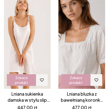
Zobacz
Zobacz
produkt
produkt
Lniana sukienka
Lniana bluzka z
damska w stylu slip
bawełnianą koronką
dress na ramiączkach
Emilia
Cena
Cena
447,00 zł
477,00 zł