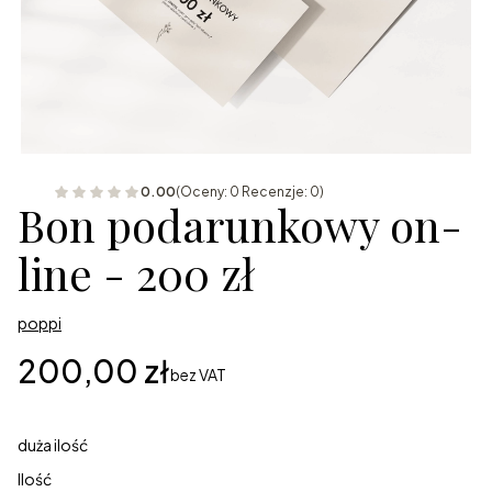
0.00
(Oceny: 0 Recenzje: 0)
Bon podarunkowy on-
line - 200 zł
poppi
Cena
200,00 zł
bez VAT
duża ilość
Ilość