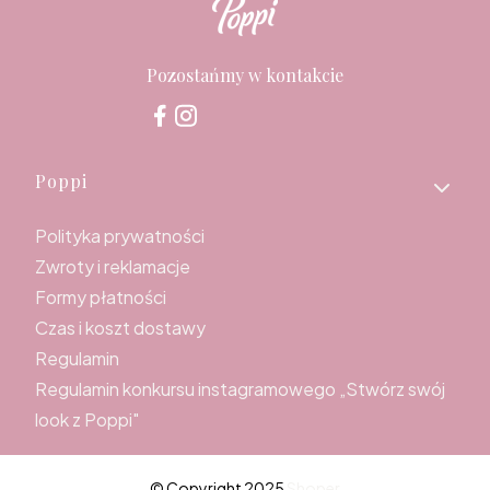
Pozostańmy w kontakcie
Linki w stopce
Poppi
Polityka prywatności
Zwroty i reklamacje
Formy płatności
Czas i koszt dostawy
Regulamin
Regulamin konkursu instagramowego „Stwórz swój
look z Poppi"
© Copyright 2025
Shoper