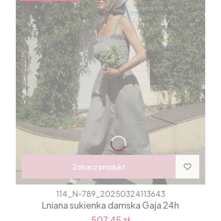
Zobacz produkt
114_N-789_20250324113643
Lniana sukienka damska Gaja 24h
507,45 zł