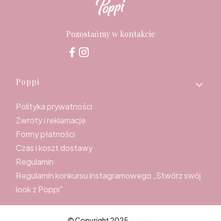
Pozostańmy w kontakcie
Linki w stopce
Poppi
Polityka prywatności
Zwroty i reklamacje
Formy płatności
Czas i koszt dostawy
Regulamin
Regulamin konkursu instagramowego „Stwórz swój
look z Poppi"
© Copyright 2025
Shoper