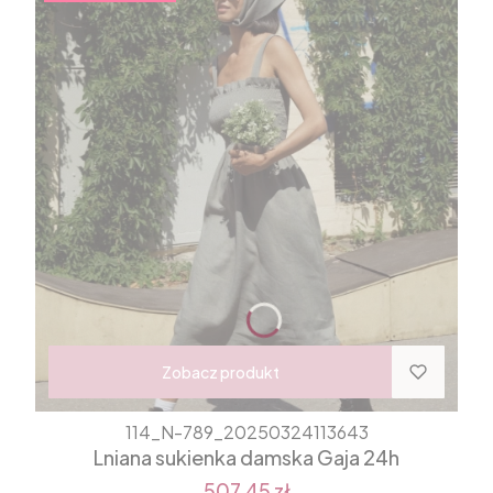
Zobacz produkt
114_N-789_20250324113643
Lniana sukienka damska Gaja 24h
507,45 zł