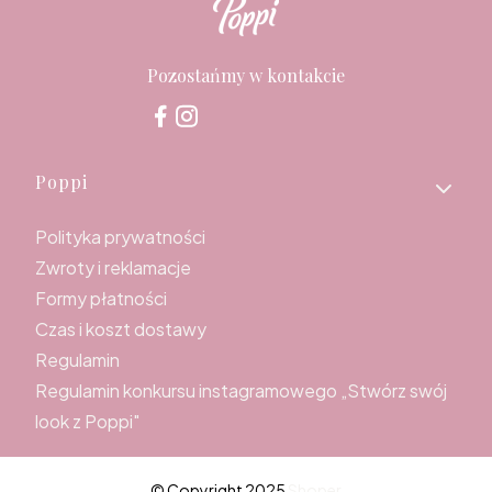
Pozostańmy w kontakcie
Linki w stopce
Poppi
Polityka prywatności
Zwroty i reklamacje
Formy płatności
Czas i koszt dostawy
Regulamin
Regulamin konkursu instagramowego „Stwórz swój
look z Poppi"
© Copyright 2025
Shoper