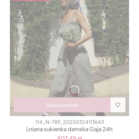
Zobacz produkt
114_N-789_20250324113643
Lniana sukienka damska Gaja 24h
507,45 zł