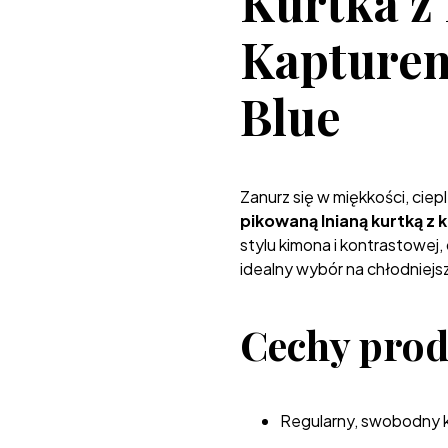
Kurtka z
Kapturem
Blue
Zanurz się w miękkości, ciepl
pikowaną lnianą kurtką z
stylu kimona i kontrastowej, 
idealny wybór na chłodniejsz
Cechy prod
Regularny, swobodny k