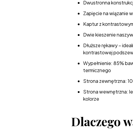
Dwustronna konstrukcja
Zapięcie na wiązanie w
Kaptur z kontrastowy
Dwie kieszenie naszyw
Dłuższe rękawy – idea
kontrastowej podszew
Wypełnienie: 85% bawe
termicznego
Strona zewnętrzna: 1
Strona wewnętrzna: le
kolorze
Dlaczego w