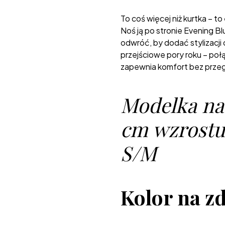
To coś więcej niż kurtka – to
Noś ją po stronie Evening Bl
odwróć, by dodać stylizacji
przejściowe pory roku – połą
zapewnia komfort bez prze
Modelka na 
cm wzrostu 
S/M
Kolor na zd