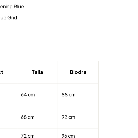
ening Blue
ue Grid
st
Talia
Biodra
64 cm
88 cm
68 cm
92 cm
72 cm
96 cm