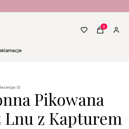
Produkty w kos
Ulubione
Koszyk
Zaloguj 
reklamacje
Recenzje: 0)
onna Pikowana
z Lnu z Kapturem