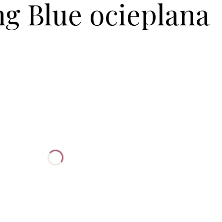
ng Blue ocieplana
:
żnić się ceną