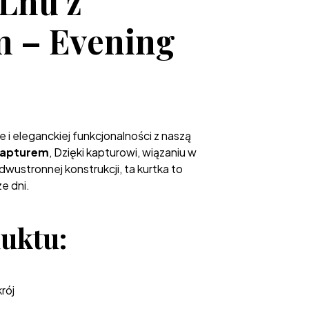
 Lnu z
 – Evening
e i eleganckiej funkcjonalności z naszą
 kapturem
, Dzięki kapturowi, wiązaniu w
dwustronnej konstrukcji, ta kurtka to
e dni.
uktu:
rój