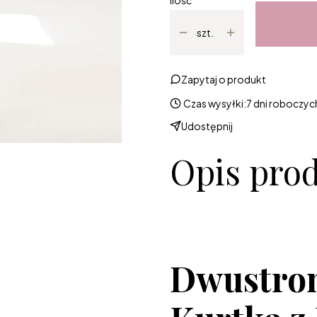
Ilość
szt.
Zapytaj o produkt
Czas wysyłki:
7 dni roboczyc
Udostępnij
Opis pro
Dwustro