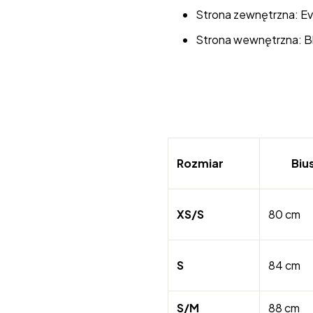
Strona zewnętrzna: Ev
Strona wewnętrzna: Bl
Rozmiar
Biu
XS/S
80 cm
S
84 cm
S/M
88 cm