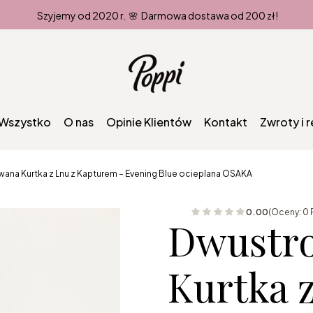
Szyjemy od 2020 r. 🌸 Darmowa dostawa od 200 zł!
Wszystko
O nas
Opinie Klientów
Kontakt
Zwroty i 
ana Kurtka z Lnu z Kapturem – Evening Blue ocieplana OSAKA
0.00
(Oceny: 0 
Dwustr
Kurtka 