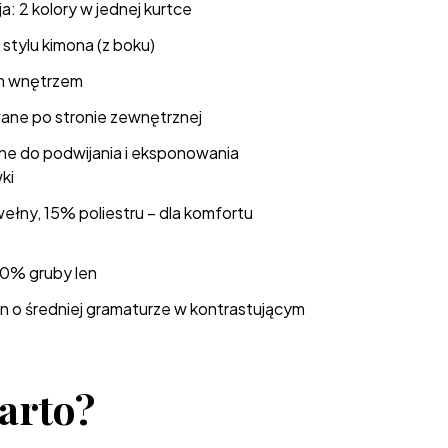
: 2 kolory w jednej kurtce
 stylu kimona (z boku)
m wnętrzem
ane po stronie zewnętrznej
lne do podwijania i eksponowania
ki
łny, 15% poliestru – dla komfortu
00% gruby len
n o średniej gramaturze w kontrastującym
arto?