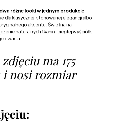
dwa różne looki w jednym produkcie
.
ue dla klasycznej, stonowanej elegancji albo
 oryginalnego akcentu. Świetna na
czenie naturalnych tkanin i ciepłej wyściółki
grzewania.
zdjęciu ma 175
i nosi rozmiar
jęciu: