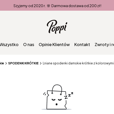
Szyjemy od 2020 r. 🌸 Darmowa dostawa od 200 zł!
Wszystko
O nas
Opinie Klientów
Kontakt
Zwroty i 
kie
SPODENKI KRÓTKIE
Lniane spodenki damskie krótkie z kolorowym