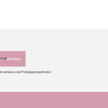
newslettera
-mail
n serwisu oraz Politykę prywatności.