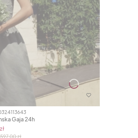
0324113643
mska Gaja 24h
zł
597,00 zł