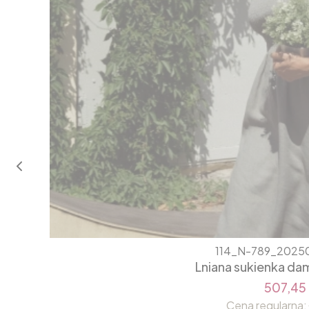
114_N-789_2025
Lniana sukienka da
507,45 
Cena regularna: