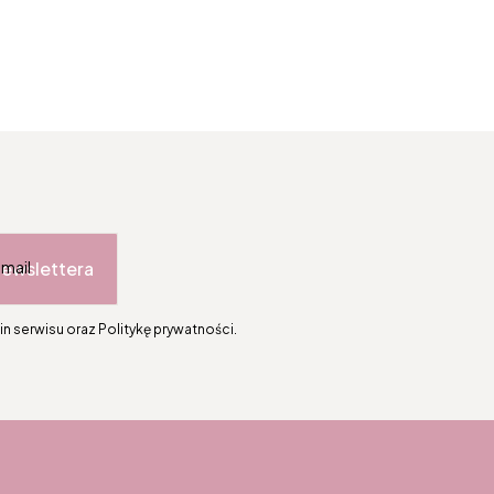
newslettera
-mail
n serwisu oraz Politykę prywatności.