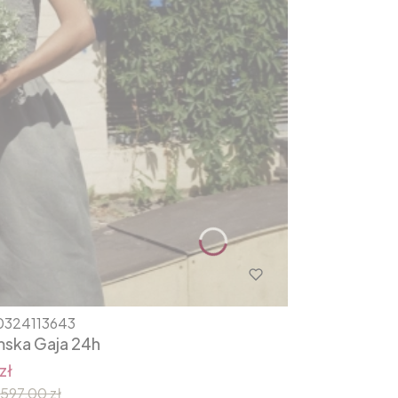
0324113643
mska Gaja 24h
zł
597,00 zł