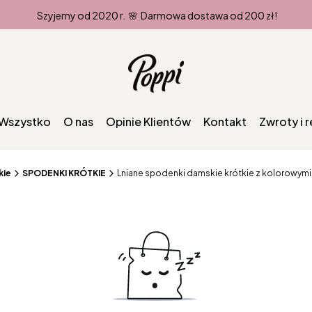
Szyjemy od 2020 r. 🌸 Darmowa dostawa od 200 zł!
Wszystko
O nas
Opinie Klientów
Kontakt
Zwroty i 
kie
SPODENKI KRÓTKIE
Lniane spodenki damskie krótkie z kolorowym