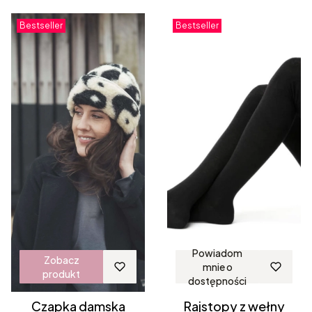
Bestseller
Bestseller
Powiadom
Zobacz
mnie o
produkt
dostępności
Czapka damska
Rajstopy z wełny