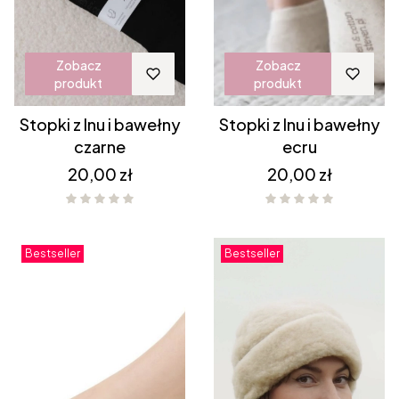
Zobacz
Zobacz
produkt
produkt
Stopki z lnu i bawełny
Stopki z lnu i bawełny
czarne
ecru
Cena
Cena
20,00 zł
20,00 zł
Bestseller
Bestseller