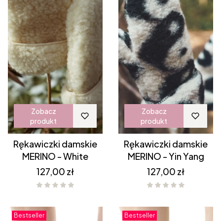
Zobacz
Zobacz
produkt
produkt
Rękawiczki damskie
Rękawiczki damskie
MERINO - White
MERINO - Yin Yang
Cena
Cena
127,00 zł
127,00 zł
Bestseller
Bestseller