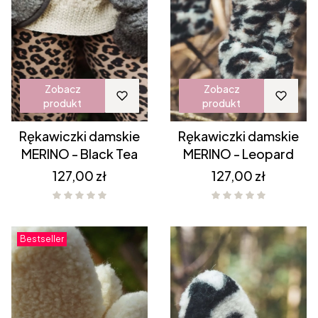
Zobacz
Zobacz
produkt
produkt
Rękawiczki damskie
Rękawiczki damskie
MERINO - Black Tea
MERINO - Leopard
Cena
Cena
127,00 zł
127,00 zł
Bestseller