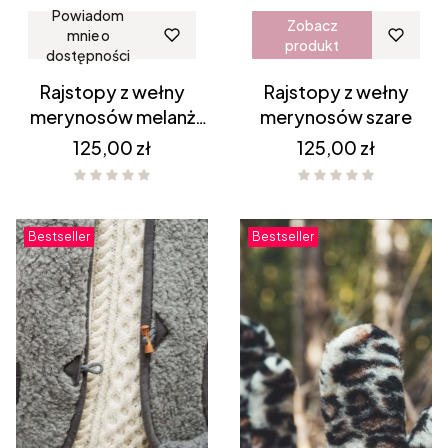
Powiadom
Zobacz
mnie o
produkt
dostępności
Rajstopy z wełny
Rajstopy z wełny
merynosów melanż
merynosów szare
grafit
Cena
Cena
125,00 zł
125,00 zł
Bestseller
Bestseller