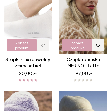
Zobacz
Zobacz
produkt
produkt
Stopki z lnu i bawełny
Czapka damska
złamana biel
MERINO - Latte
Cena
Cena
20,00 zł
197,00 zł