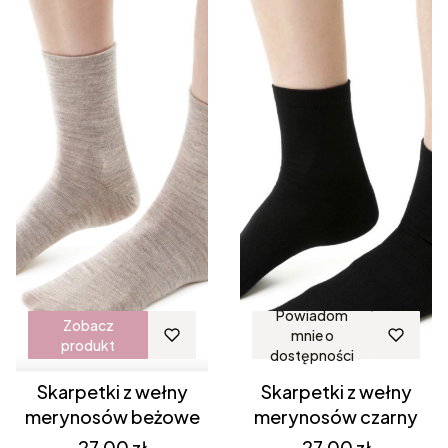
Powiadom
Zobacz
mnie o
produkt
dostępności
Skarpetki z wełny
Skarpetki z wełny
merynosów beżowe
merynosów czarny
Cena
Cena
27,00 zł
27,00 zł