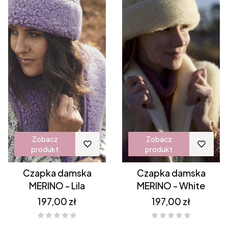
Zobacz
Zobacz
produkt
produkt
Czapka damska
Czapka damska
MERINO - Lila
MERINO - White
Cena
Cena
197,00 zł
197,00 zł