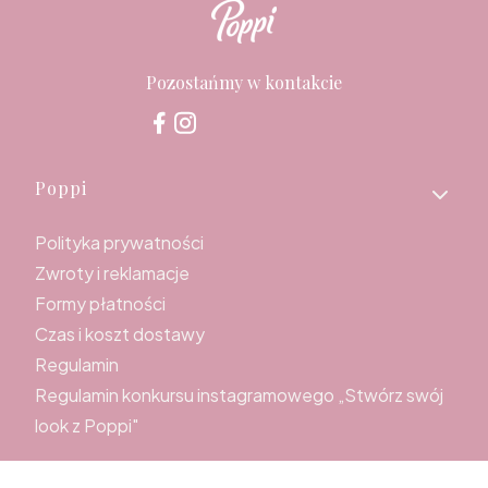
Pozostańmy w kontakcie
Linki w stopce
Poppi
Polityka prywatności
Zwroty i reklamacje
Formy płatności
Czas i koszt dostawy
Regulamin
Regulamin konkursu instagramowego „Stwórz swój
look z Poppi"