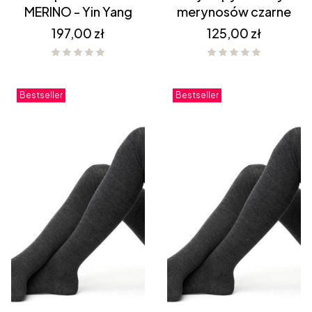
MERINO - Yin Yang
merynosów czarne
Cena
Cena
197,00 zł
125,00 zł
Bestseller
Bestseller