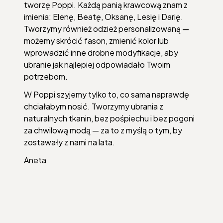
tworzę Poppi. Każdą panią krawcową znam z
imienia: Elenę, Beatę, Oksanę, Lesię i Darię.
Tworzymy również odzież personalizowaną —
możemy skrócić fason, zmienić kolor lub
wprowadzić inne drobne modyfikacje, aby
ubranie jak najlepiej odpowiadało Twoim
potrzebom.
W Poppi szyjemy tylko to, co sama naprawdę
chciałabym nosić. Tworzymy ubrania z
naturalnych tkanin, bez pośpiechu i bez pogoni
za chwilową modą — za to z myślą o tym, by
zostawały z nami na lata.
Aneta