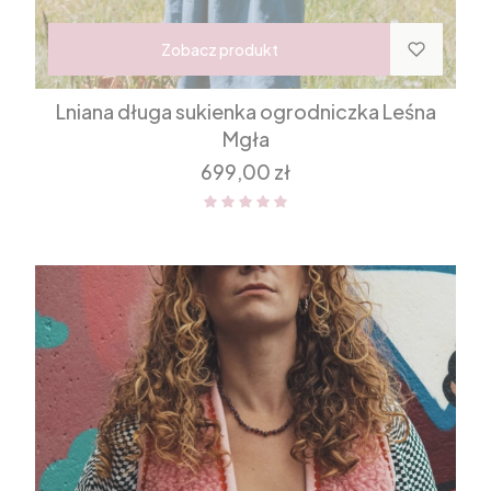
Zobacz produkt
Lniana długa sukienka ogrodniczka Leśna
Mgła
Cena
699,00 zł