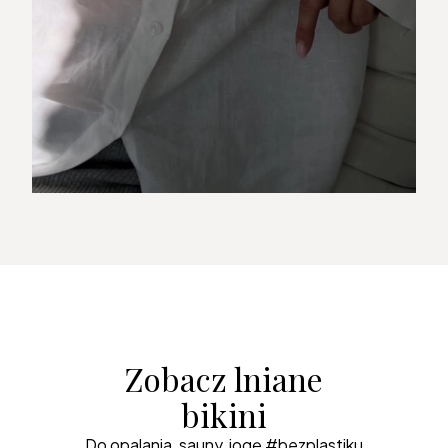
Zobacz lniane
bikini
Do opalania, sauny, jogę #bezplastiku