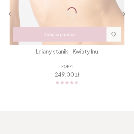
Zobacz produkt
Lniany stanik - Kwiaty lnu
POPPI
Cena
249,00 zł