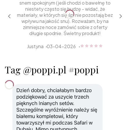
snem spokojnym (jeśli chodzi o bawełnę to
niestety często się budzę - widać, że
materiały, w których się śpi nie pozostają bez
wpływu na jakość snu). Rozważam, by na
zimniejsze noce zamówić sobie z oferty
długie spodnie. Świetny produkt!
Justyna
03-04-2026
Justyna dał ocenę: 5
Tag @poppi.pl #poppi