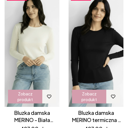
Zobacz
Zobacz
produkt
produkt
Bluzka damska
Bluzka damska
MERINO - Biała
MERINO termiczna -
termiczna (off white)
Czarna