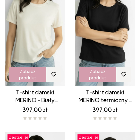
Zobacz
Zobacz
produkt
produkt
T-shirt damski
T-shirt damski
MERINO - Biały
MERINO termiczny -
termiczny (off white)
Czarny
Cena
Cena
397,00 zł
397,00 zł
Bestseller
Bestseller