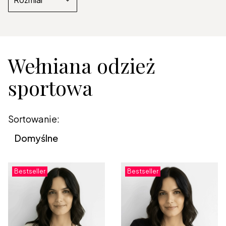
Koniec filtrów
Wełniana odzież
sportowa
Lista produktów
Sortowanie:
Domyślne
Bestseller
Bestseller