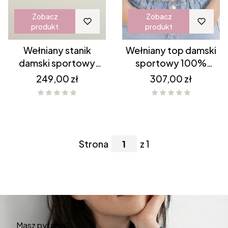
Zobacz
Zobacz
produkt
produkt
Wełniany stanik
Wełniany top damski
damski sportowy
sportowy 100%
100% MERINO czarny
MERINO czarny
Cena
Cena
249,00 zł
307,00 zł
Strona
z 1
Masz pytania?