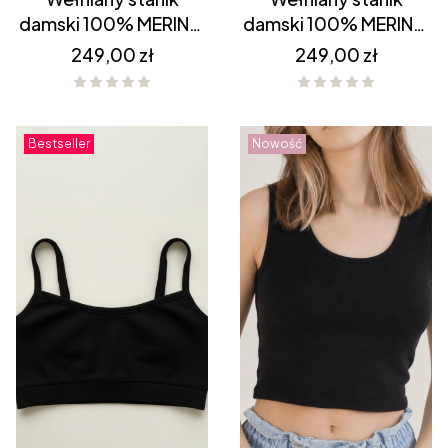
damski 100% MERINO
damski 100% MERINO
Beżowy
beżowy sportowy
Cena
Cena
249,00 zł
249,00 zł
Bestseller
Nowość