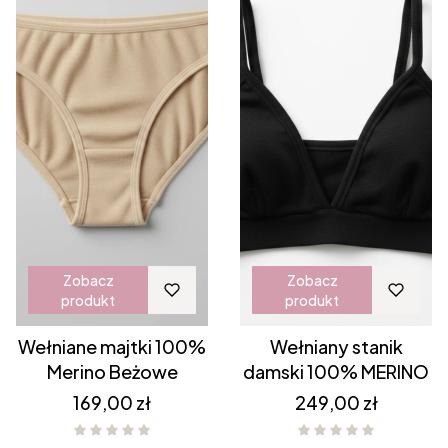
Zobacz
Zobacz
produkt
produkt
Wełniane majtki 100%
Wełniany stanik
Merino Beżowe
damski 100% MERINO
Cena
Cena
169,00 zł
249,00 zł