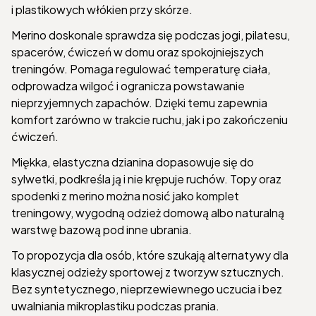
i plastikowych włókien przy skórze.
Merino doskonale sprawdza się podczas jogi, pilatesu,
spacerów, ćwiczeń w domu oraz spokojniejszych
treningów. Pomaga regulować temperaturę ciała,
odprowadza wilgoć i ogranicza powstawanie
nieprzyjemnych zapachów. Dzięki temu zapewnia
komfort zarówno w trakcie ruchu, jak i po zakończeniu
ćwiczeń.
Miękka, elastyczna dzianina dopasowuje się do
sylwetki, podkreśla ją i nie krępuje ruchów. Topy oraz
spodenki z merino można nosić jako komplet
treningowy, wygodną odzież domową albo naturalną
warstwę bazową pod inne ubrania.
To propozycja dla osób, które szukają alternatywy dla
klasycznej odzieży sportowej z tworzyw sztucznych.
Bez syntetycznego, nieprzewiewnego uczucia i bez
uwalniania mikroplastiku podczas prania.