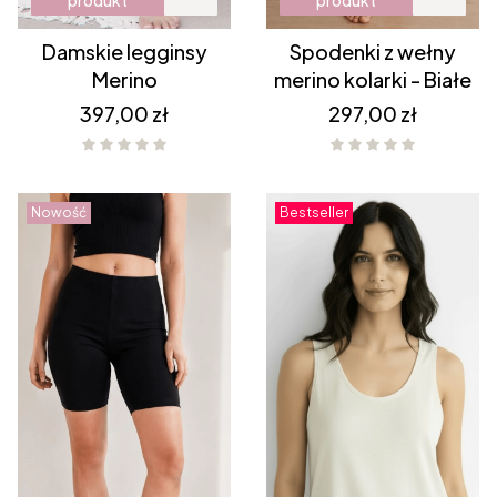
produkt
produkt
Damskie legginsy
Spodenki z wełny
Merino
merino kolarki - Białe
Cena
Cena
397,00 zł
297,00 zł
Nowość
Bestseller