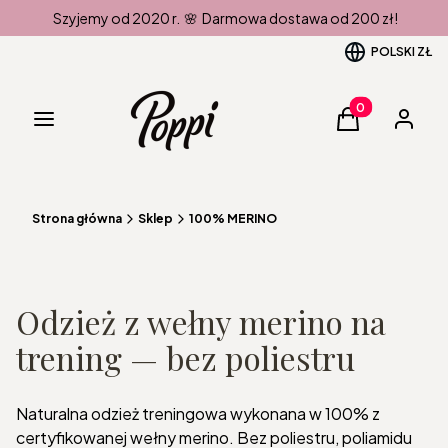
Szyjemy od 2020 r. 🌸 Darmowa dostawa od 200 zł!
POLSKI
ZŁ
Produkty w kos
Menu
Koszyk
Zaloguj 
Strona główna
Sklep
100% MERINO
Odzież z wełny merino na
trening — bez poliestru
Naturalna odzież treningowa wykonana w 100% z
certyfikowanej wełny merino. Bez poliestru, poliamidu