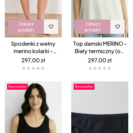
Zobacz
Zobacz
produkt
produkt
Spodenki z wełny
Top damski MERINO -
merino kolarki -
Biały termiczny (off
Czarne
white) (1)
Cena
Cena
297,00 zł
297,00 zł
Bestseller
Bestseller