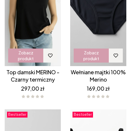
Zobacz
Zobacz
produkt
produkt
Top damski MERINO -
Wełniane majtki 100%
Czarny termiczny
Merino
Cena
Cena
297,00 zł
169,00 zł
Bestseller
Bestseller