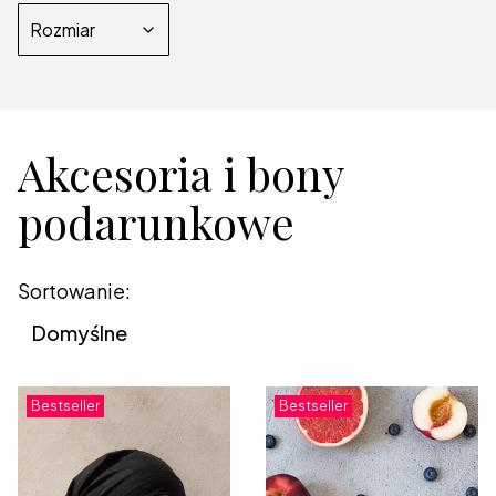
Rozmiar
Koniec filtrów
Akcesoria i bony
podarunkowe
Lista produktów
Sortowanie:
Domyślne
Bestseller
Bestseller