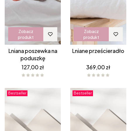
Zobacz
Zobacz
produkt
produkt
Lniana poszewka na
Lniane prześcieradło
poduszkę
Cena
Cena
127,00 zł
369,00 zł
Bestseller
Bestseller