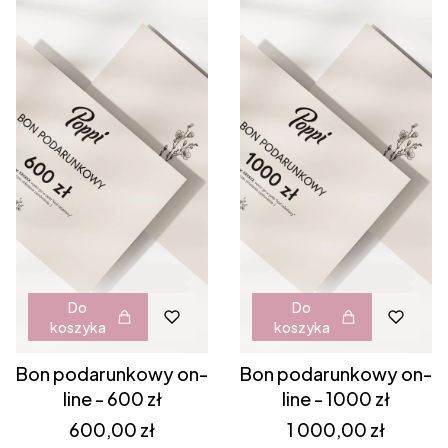
Do
Do
koszyka
koszyka
Bon podarunkowy on-
Bon podarunkowy on-
line - 600 zł
line - 1000 zł
Cena
Cena
600,00 zł
1 000,00 zł