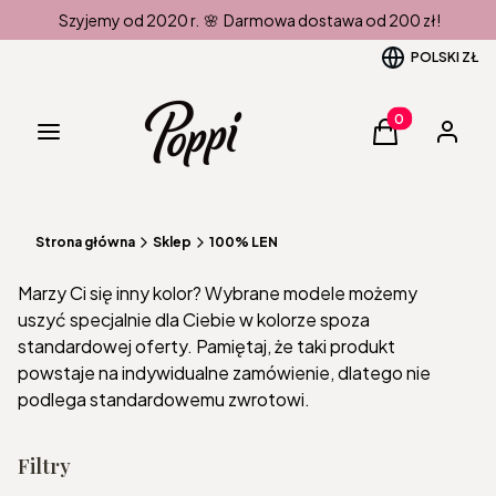
Szyjemy od 2020 r. 🌸 Darmowa dostawa od 200 zł!
POLSKI
ZŁ
Produkty w kos
Menu
Koszyk
Zaloguj 
Strona główna
Sklep
100% LEN
Marzy Ci się inny kolor? Wybrane modele możemy
uszyć specjalnie dla Ciebie w kolorze spoza
standardowej oferty. Pamiętaj, że taki produkt
powstaje na indywidualne zamówienie, dlatego nie
podlega standardowemu zwrotowi.
Filtry