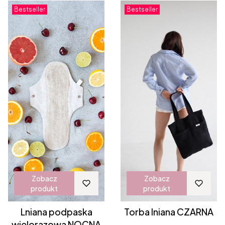
Bestseller
Bestseller
Zobacz
Zobacz
produkt
produkt
Lniana podpaska
Torba lniana CZARNA
wielorazowa NOCNA