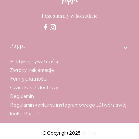
Pozostańmy w kontakcie
Linki w stopce
Poppi
Polityka prywatności
Zwroty i reklamacje
Formy płatności
Czas i koszt dostawy
Regulamin
Regulamin konkursu instagramowego „Stwórz swój
look z Poppi"
© Copyright 2025
Shoper