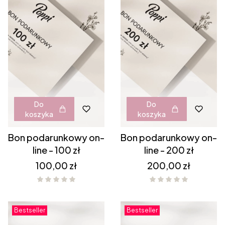
Do
Do
koszyka
koszyka
Bon podarunkowy on-
Bon podarunkowy on-
line - 100 zł
line - 200 zł
Cena
Cena
100,00 zł
200,00 zł
Bestseller
Bestseller