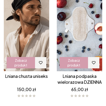
Zobacz
Zobacz
produkt
produkt
Lniana chusta uniseks
Lniana podpaska
wielorazowa DZIENNA
Cena
Cena
150,00 zł
65,00 zł