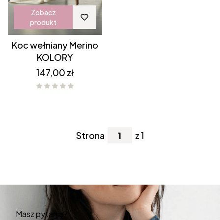
Zobacz
produkt
Koc wełniany Merino
KOLORY
Cena
147,00 zł
Strona
z 1
Masz pytania?