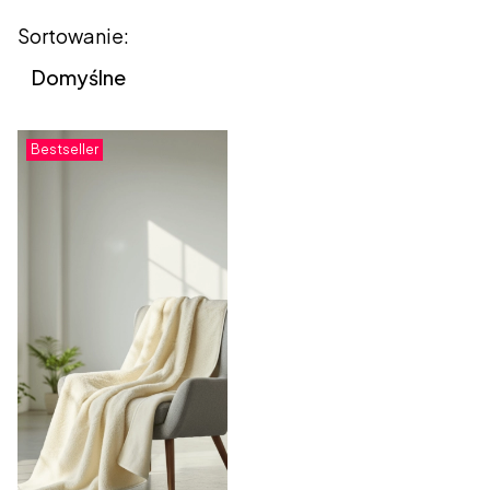
Lista produktów
Sortowanie:
Domyślne
Bestseller