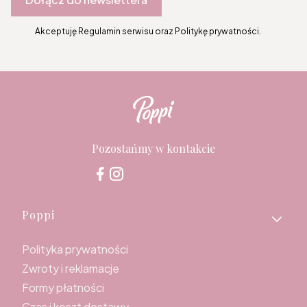
Akceptuję Regulamin serwisu oraz Politykę prywatności.
Pozostańmy w kontakcie
Linki w stopce
Poppi
Polityka prywatności
Zwroty i reklamacje
Formy płatności
Czas i koszt dostawy