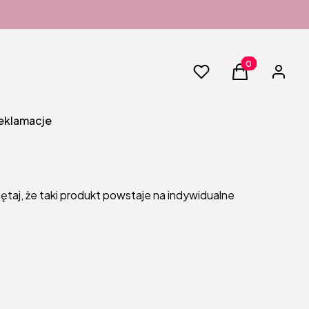
Produkty w kos
Ulubione
Koszyk
Zaloguj 
reklamacje
ętaj, że taki produkt powstaje na indywidualne