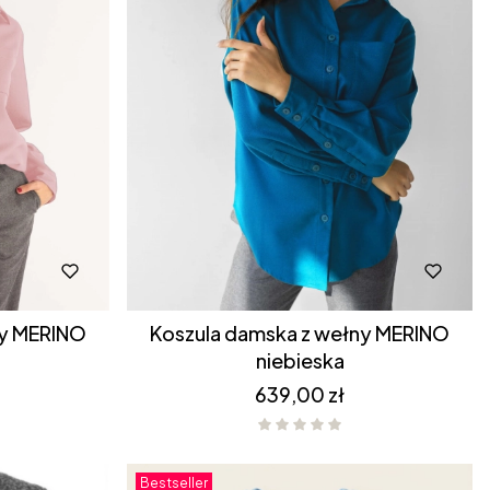
Koszula damska z wełny MERINO
niebieska
Cena
639,00 zł
Bestseller