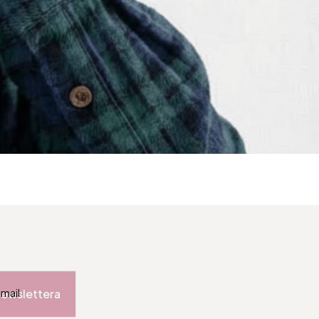
newslettera
-mail