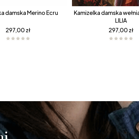
Kamizelka damska Merino Ecru
Kamizelka damska wełniana MERINO
LILIA
Cena
Cena
297,00 zł
297,00 zł
i,