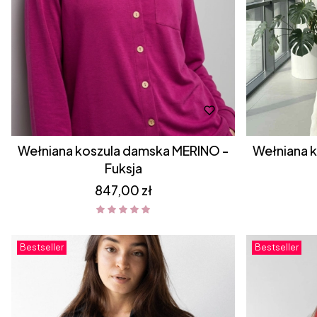
Wełniana koszula damska MERINO -
Wełniana koszula damska MERINO -
Fuksja
Cena
847,00 zł
Bestseller
Bestseller