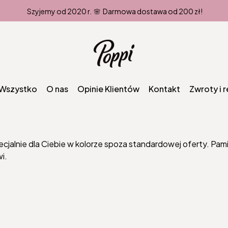
Szyjemy od 2020 r. 🌸 Darmowa dostawa od 200 zł!
Wszystko
O nas
Opinie Klientów
Kontakt
Zwroty i 
jalnie dla Ciebie w kolorze spoza standardowej oferty. Pami
i.