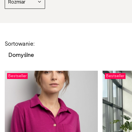
Rozmiar
Koniec filtrów
Lista produktów
Sortowanie:
Domyślne
Bestseller
Bestseller