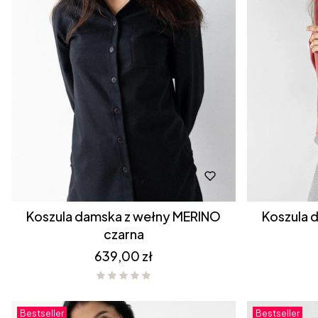
Koszula damska z wełny MERINO
Koszula damska z
czarna
Cena
639,00 zł
Bestseller
Bestseller