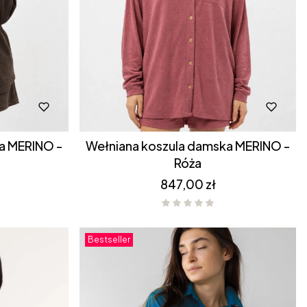
Wełniana koszula damska MERINO -
Róża
Cena
847,00 zł
Bestseller