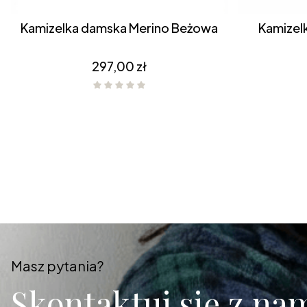
Kamizelka damska Merino Beżowa
Cena
297,00 zł
Masz pytania?
Skontaktuj się z nam