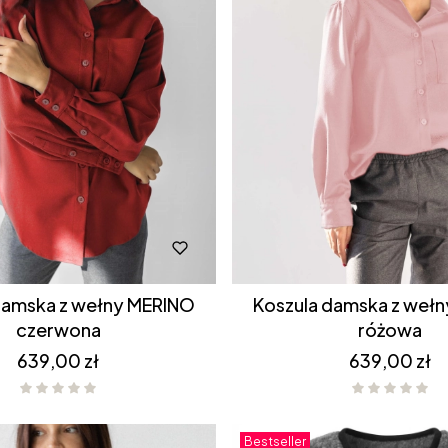
 wełny MERINO
Koszula damska z wełny MERINO
czerwona
różowa
Cena
Cena
639,00 zł
639,00 zł
Bestseller