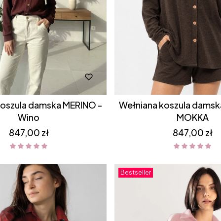
Wełniana koszula damska MERINO -
Wino
MOKKA
Cena
Cena
847,00 zł
847,00 zł
Bestseller