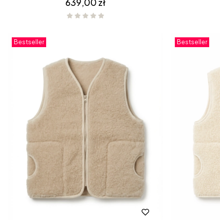
Cena
639,00 zł
Bestseller
Bestseller