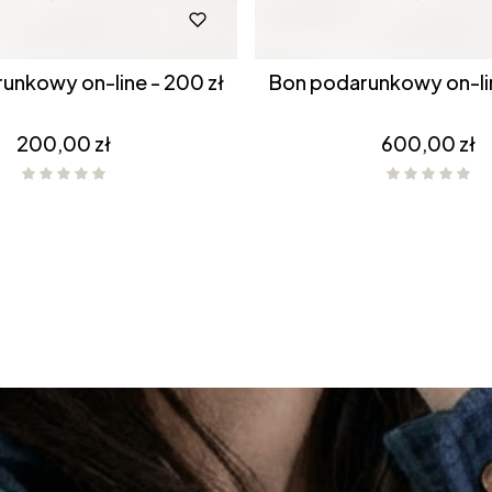
unkowy on-line - 200 zł
Bon podarunkowy on-lin
Cena
Cena
200,00 zł
600,00 zł