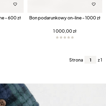
e - 600 zł
Bon podarunkowy on-line - 1000 zł
Cena
1 000,00 zł
Strona
z 1