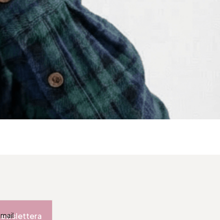
newslettera
-mail