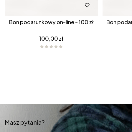
Bon podarunkowy on-line - 100 zł
Bon podar
Cena
100,00 zł
Masz pytania?