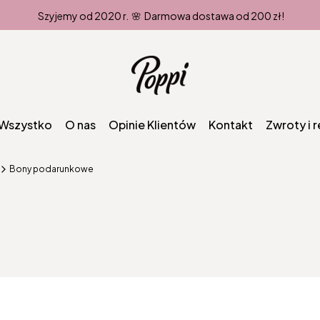
Szyjemy od 2020 r. 🌸 Darmowa dostawa od 200 zł!
Wszystko
O nas
Opinie Klientów
Kontakt
Zwroty i 
Bony podarunkowe