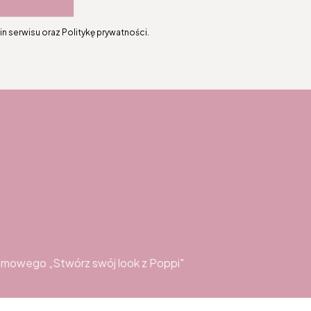
n serwisu oraz Politykę prywatności.
topce
amowego „Stwórz swój look z Poppi"