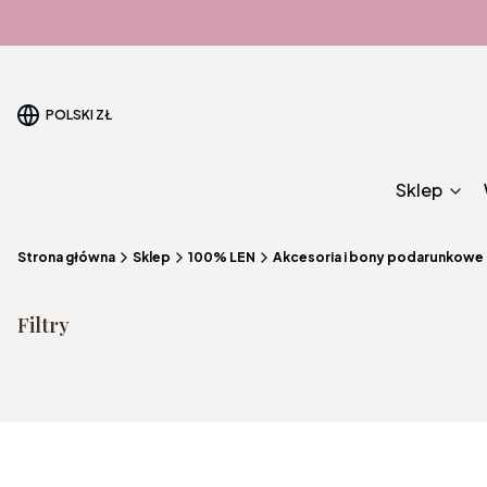
POLSKI
ZŁ
Sklep
Strona główna
Sklep
100% LEN
Akcesoria i bony podarunkowe
Filtry
Koniec filtrów