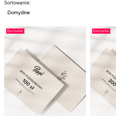
Lista produktów
Sortowanie:
Domyślne
Bestseller
Bestseller